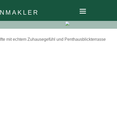
Navigation
HOME
ENMAKLER
überspringen
ANGEBOTE
REFERENZEN
ÜBER UNS
KONTAKT
IMPRESSUM
DATENSCHUTZ
WIDERRUFSBELEHRUNG
VERTRAG
WIDERRUFEN