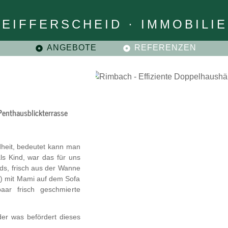
REIFFERSCHEID · IMMOBILI
Navigation
ANGEBOTE
REFERENZEN
überspringen
Penthausblickterrasse
dheit, bedeutet kann man
ls Kind, war das für uns
ds, frisch aus der Wanne
…) mit Mami auf dem Sofa
aar frisch geschmierte
er was befördert dieses