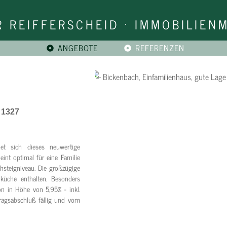
R REIFFERSCHEID · IMMOBILIEN
Navigation
ANGEBOTE
REFERENZEN
überspringen
 1327
et sich dieses neuwertige
int optimal für eine Familie
ehsteigniveau. Die großzügige
uküche enthalten. Besonders
on in Höhe von 5,95% - inkl.
tragsabschluß fällig und vom