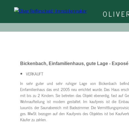
OLIVE
Bickenbach, Einfamilienhaus, gute Lage - Exposé
VERKAUFT
In sehr guter und sehr ruhiger Lage von Bickenbach befind
Einfamilienhaus das erst 2005 neu errichtet wurde. Das Haus ersche
mit bis zu 2 Kindern. Sie betreten das Objekt ebenerdig, fast auf G
Wohnaufteilung ist modern gestaltet. Im kaufpreis ist die Einba
luxuriös der Saunabereich mit Badezimmer. Die Vermittlungsprovisi
ges. MwSt. bezogen auf den Kaufpreis des Objektes ist bei Kaufver
Käufer zu zahlen.