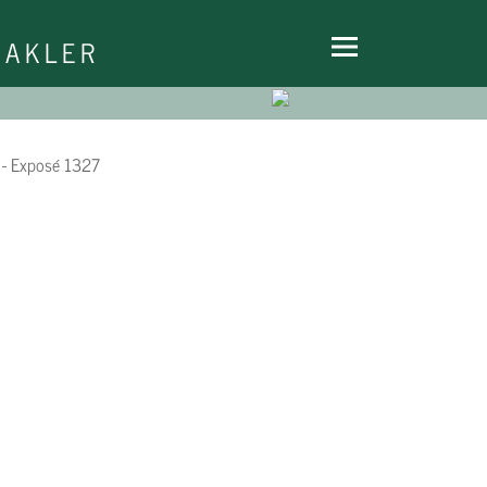
Navigation
HOME
MAKLER
überspringen
ANGEBOTE
REFERENZEN
ÜBER UNS
KONTAKT
IMPRESSUM
DATENSCHUTZ
WIDERRUFSBELEHRUNG
VERTRAG WIDERRUFEN